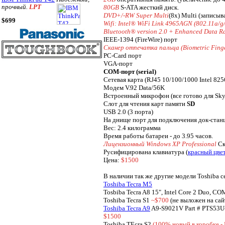
прочный.
LPT
80GB
S-ATA жесткий диск.
DVD+/-RW Super Multi
(8x) Multi (запис
$699
Wifi: Intel® WiFi Link 4965AGN (802.11a/g
Bluetooth® version 2.0 + Enhanced Data R
IEEE-1394 (FireWire) порт
Сканер отпечатка пальца (Biometric Finge
PC-Card порт
VGA-порт
COM-порт (serial)
Сетевая карта (RJ45 10/100/1000 Intel 82
Модем V.92 Data/56K
Встроенный микрофон (все готово для Sky
Слот для чтения карт памяти
SD
USB 2.0 (3 порта)
На днище порт для подключения док-стан
Вес: 2.4 килограмма
Время работы батареи - до 3.95 часов.
Лицензионный Windows XP Professional
Ск
Русифицирована клавиатура (
красный цве
Цена:
$1500
В наличии так же другие модели Toshiba с
Toshiba Tecra M5
Tosbiba Tecra A8 15", Intel Core 2 Duo, C
Toshiba Tecra S1
~$700
(не выложен на сай
Toshiba Tecra A9
A9-S9021V Part # PTS53
$1500
Toshiba TEcra S2
(100% новый в коробке