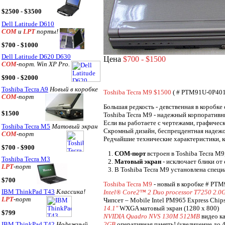
$2500 - $3500
Dell Latitude D610
COM
и
LPT
порты!
$700 - $1000
Dell Latitude D620 D630
Цена
$700 - $1500
COM
-порт. Win XP Pro.
$900 - $2000
Toshiba Tecra A9
Новый в коробке
Toshiba Tecra M9 $1500
( # PTM91U-0P401
COM
-порт
Большая редкость - девственная в коробке
$1500
Toshiba Tecra M9 - надежный корпоративн
Если вы работаете с чертежами, графическ
Toshiba Tecra M5
Матовый экран
Скромный дизайн, беспрецдентная надежост
COM
-порт
Редчайшие технические характеристики, к
$700 - $900
1.
COM-порт
встроен в Toshiba Tecra M9
Toshiba Tecra M3
2.
Матовый экран
- исключает блики от 
LPT
-порт
3. В Toshiba Tecra M9 установлена специа
$700
Toshiba Tecra M9
- новый в коробке # PT
IBM ThinkPad T43
Классика!
Intel® Core2™ 2 Duo processor T7250 2.0
LPT
-порт
Чипсет – Mobile Intel PM965 Express Chi
14.1"
WXGA матовый экран (1280 x 800)
$799
NVIDIA Quadro NVS 130M 512MB
видео ка
2GB
оперативная память! (увеличение до 
IBM ThinkPad T42
Надежный,