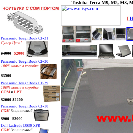
Toshiba Tecra M9, M5, M3, M2
[
H
Panasonic ToughBook CF-31
Супер Цена!
$4000
$2000!
Panasonic ToughBook CF-30
100% новые в коробке.
$3500
Panasonic ToughBook CF-29
100% новые в коробке.
COM
и
LPT
$2000-$2200
Panasonic ToughBook CF-18
COM
Защищенный
$900 - $2000
Dell Latitude D630 XFR
COM
Защищенный