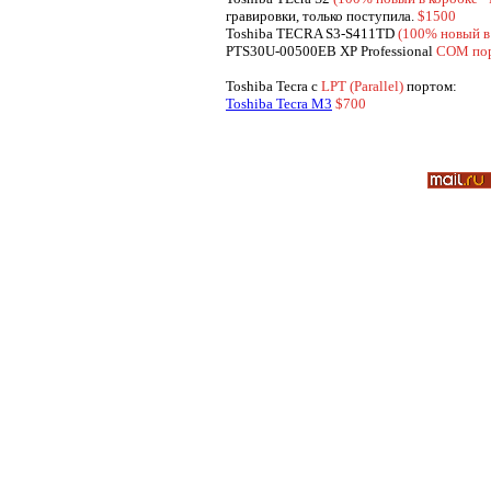
гравировки, только поступила.
$1500
Toshiba TECRA S3-S411TD
(100% новый 
PTS30U-00500EB XP Professional
COM пор
Toshiba Tecra с
LPT (Parallel)
портом:
Toshiba Tecra M3
$700